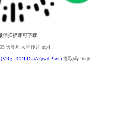
微信扫描即可下载
5 天职师大宣传片.mp4
Oh0pQVRg_eCDLDsoA?pwd=9wjh
提取码: 9wjh