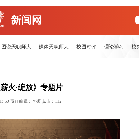
图说天职师大
媒体天职师大
校园时评
理论学习
校
薪火·绽放》专题片
13:50
责任编辑：李硕
点击：
112