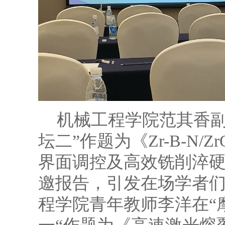
机械工程学院范其香副
坛二”作题为《Zr-B-N/
界面调控及高效铣削淬
邀报告，引发在场学者
程学院青年教师李洋在“