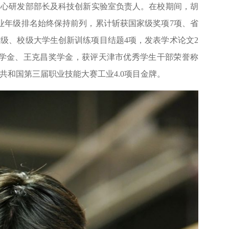
中心研发部部长及科技创新实验室负责人。在校期间，胡
业年级排名始终保持前列，累计斩获国家级奖项7项、省
市级、校级大学生创新训练项目结题4项，发表学术论文2
奖学金、王克昌奖学金，获评天津市优秀学生干部荣誉称
民共和国第三届职业技能大赛工业4.0项目金牌。