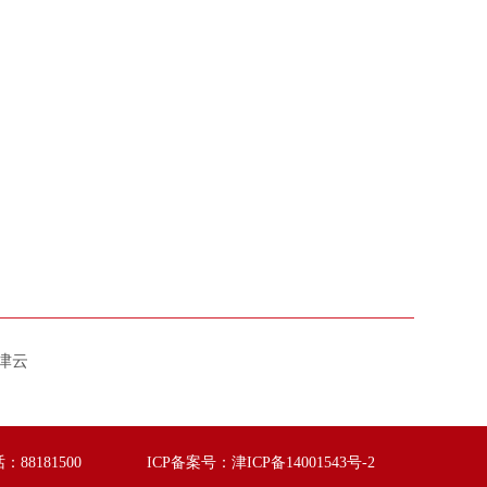
津云
：88181500
ICP备案号：津ICP备14001543号-2