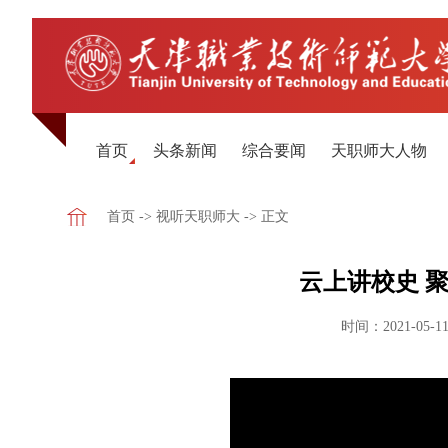
首页
头条新闻
综合要闻
天职师大人物
首页
->
视听天职师大
-> 正文
云上讲校史 聚
时间：2021-05-11