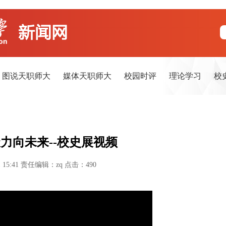
图说天职师大
媒体天职师大
校园时评
理论学习
校
力向未来--校史展视频
 15:41
责任编辑：zq
点击：
490