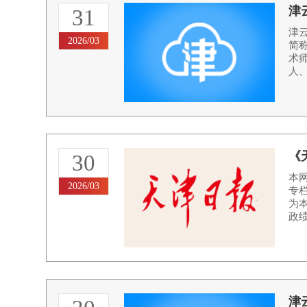
津
31
津
2026/03
简
术
人、
《
30
本
2026/03
专
为
政绩
津