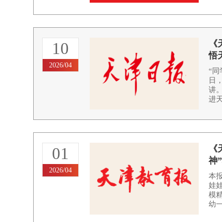
《
10
悟
2026/04
“同
日
讲
进天
《
01
神
2026/04
本报
娃
模
幼一