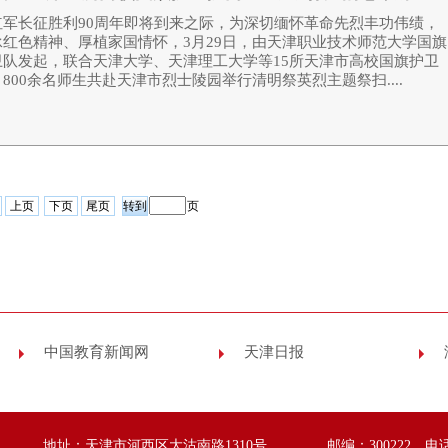
红军长征胜利90周年即将到来之际，为深切缅怀革命先烈丰功伟绩，
承红色精神、厚植家国情怀，3月29日，由天津职业技术师范大学国旗
卫队发起，联合天津大学、天津理工大学等15所天津市高校国旗护卫
800余名师生共赴天津市烈士陵园举行清明祭英烈主题祭扫....
上页
下页
尾页
页
中国教育新闻网
天津日报
地址：天津市河西区大沽南路1310号
邮编：300222 电话