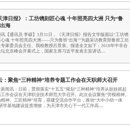
天津日报》：工坊镌刻匠心魂 十年照亮四大洲 只为“鲁
”出海
网讯【通讯员 李硕】3月31日，《天津日报》报告文学版面以“工坊镌
匠心魂 十年照亮四大洲——只为鲁班‘出海’”为题采访教育部鲁班工坊
设专家委员会主任、我校教授吕景泉。报道全文如下：2018年中非合
坛北京峰会开幕式上，国家主席习近平发表主旨讲话....
云：聚焦“三种精神”培养专题工作会在天职师大召开
云新闻讯：日前，贯彻落实“十五五”规划“三种精神”培养从娃娃抓起
题工作会议在天津职业技术师范大学召开。此次会议聚焦“劳模精神、
动精神、工匠精神”培育，搭建交流合作平台，推动“大中小幼一体
研学基地建设提质增效，为天津市关心下一代工作高....