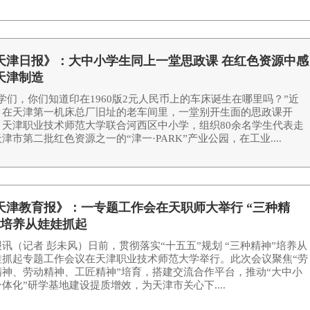
天津日报》：大中小学生同上一堂思政课 在红色资源中感
天津制造
学们，你们知道印在1960版2元人民币上的车床诞生在哪里吗？”近
，在天津第一机床总厂旧址的老车间里，一堂别开生面的思政课开
。天津职业技术师范大学联合河西区中小学，组织80余名学生代表走
津市第二批红色资源之一的“津一·PARK”产业公园，在工业....
天津教育报》：一专题工作会在天职师大举行 “三种精
”培养从娃娃抓起
讯（记者 彭未风）日前，贯彻落实“十五五”规划 “三种精神”培养从
娃抓起专题工作会议在天津职业技术师范大学举行。此次会议聚焦“劳
精神、劳动精神、工匠精神”培育，搭建交流合作平台，推动“大中小
体化”研学基地建设提质增效，为天津市关心下....