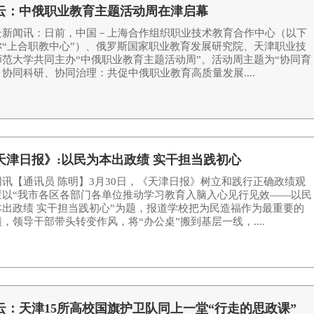
云：中俄职业教育主题活动周在津启幕
云新闻讯：日前，中国－上海合作组织职业技术教育合作中心（以下
称“上合职教中心”）、俄罗斯国家职业教育发展研究院、天津职业技
师范大学共同主办“中俄职业教育主题活动周”。活动周主题为“协同育
协同科研、协同治理：共促中俄职业教育高质量发展....
天津日报》:以民为本出政绩 实干担当践初心
网讯【通讯员 陈明】3月30日，《天津日报》树立和践行正确政绩观
栏以“我市各区各部门各单位推动学习教育入脑入心见行见效——以民
本出政绩 实干担当践初心”为题，报道学校把为民造福作为最重要的
，领导干部带头转变作风，将“办公桌”搬到基层一线，....
云：天津15所高校国旗护卫队同上一堂“行走的思政课”