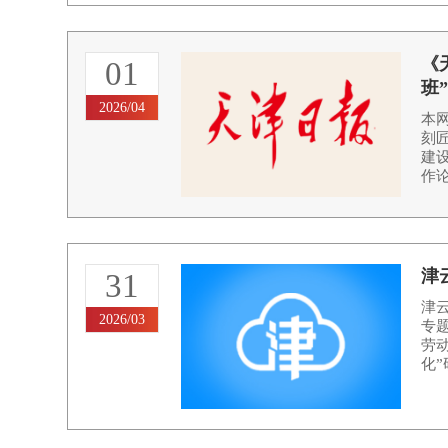
《
01
班
2026/04
本
刻
建
作论
津
31
津
2026/03
专
劳
化”